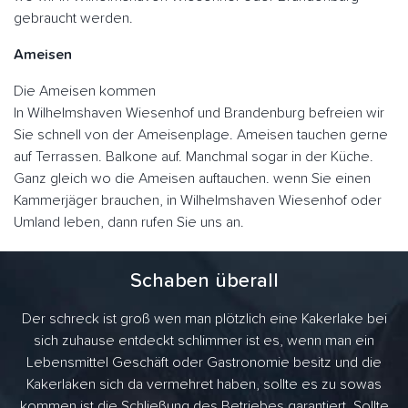
gebraucht werden.
Ameisen
Die Ameisen kommen
In Wilhelmshaven Wiesenhof und Brandenburg befreien wir
Sie schnell von der Ameisenplage. Ameisen tauchen gerne
auf Terrassen. Balkone auf. Manchmal sogar in der Küche.
Ganz gleich wo die Ameisen auftauchen. wenn Sie einen
Kammerjäger brauchen, in Wilhelmshaven Wiesenhof oder
Umland leben, dann rufen Sie uns an.
Schaben überall
Der schreck ist groß wen man plötzlich eine Kakerlake bei
sich zuhause entdeckt schlimmer ist es, wenn man ein
Lebensmittel Geschäft oder Gastronomie besitz und die
Kakerlaken sich da vermehret haben, sollte es zu sowas
kommen ist die Schließung des Betriebes garantiert. Sollte