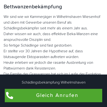
Bettwanzenbekämpfung
Wir sind wie wir Kammerjäger in Wilhelmshaven Wiesenhof
und üben mit Gewerbe unseren Beruf als
Schädlingsbekämpfer seit mehr als einem Jahr aus.
Daher wissen wir auch, dass effektive Beka-Wanzen eine
anspruchsvolle Disziplin sind.
So fertige Schädlinge sind fast gestorben.
Er stellte vor 30 Jahren die Hypothese auf, dass
blutsaugende Ektoparasiten auftreten würden.
Heute erleben wir jedoch die rasante Ausbreitung von
Plattwürmern dank Resistenzen.
Die Familie der Graswanzen hat sich im Laufe der Evolution
sehr gut angepasst.
Schädlingsbekämpfung Wilhelmshaven
Er hat seine Flügel verloren, seinen Körper, was dazu
geführt hat, dass er sich in vielen Ecken und Winkeln
Gleich Anrufen
versteckt hat, sein Augenlicht ist verkümmert.
Nicht lectularius, daher der Name, den der Klecks malte.