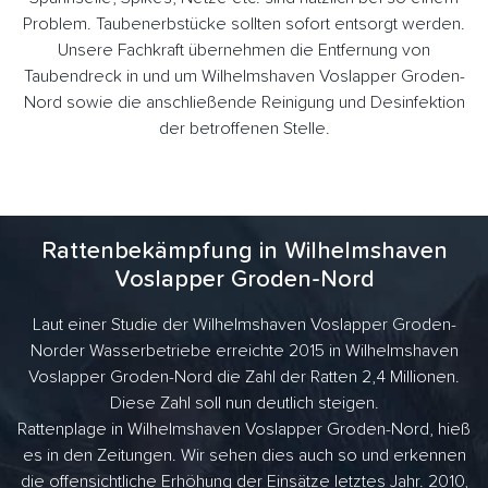
Problem. Taubenerbstücke sollten sofort entsorgt werden.
Unsere Fachkraft übernehmen die Entfernung von
Taubendreck in und um Wilhelmshaven Voslapper Groden-
Nord sowie die anschließende Reinigung und Desinfektion
der betroffenen Stelle.
Rattenbekämpfung in Wilhelmshaven
Voslapper Groden-Nord
Laut einer Studie der Wilhelmshaven Voslapper Groden-
Norder Wasserbetriebe erreichte 2015 in Wilhelmshaven
Voslapper Groden-Nord die Zahl der Ratten 2,4 Millionen.
Diese Zahl soll nun deutlich steigen.
Rattenplage in Wilhelmshaven Voslapper Groden-Nord, hieß
es in den Zeitungen. Wir sehen dies auch so und erkennen
die offensichtliche Erhöhung der Einsätze letztes Jahr. 2010,