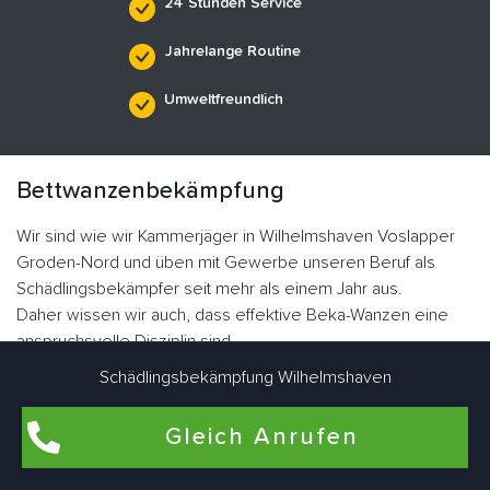
24 Stunden Service
Jahrelange Routine
Umweltfreundlich
Bettwanzenbekämpfung
Wir sind wie wir Kammerjäger in Wilhelmshaven Voslapper
Groden-Nord und üben mit Gewerbe unseren Beruf als
Schädlingsbekämpfer seit mehr als einem Jahr aus.
Daher wissen wir auch, dass effektive Beka-Wanzen eine
anspruchsvolle Disziplin sind.
So fertige Schädlinge sind fast gestorben.
Schädlingsbekämpfung Wilhelmshaven
Er stellte vor 30 Jahren die Hypothese auf, dass
blutsaugende Ektoparasiten auftreten würden.
Gleich Anrufen
Heute erleben wir jedoch die rasante Ausbreitung von
Plattwürmern dank Resistenzen.