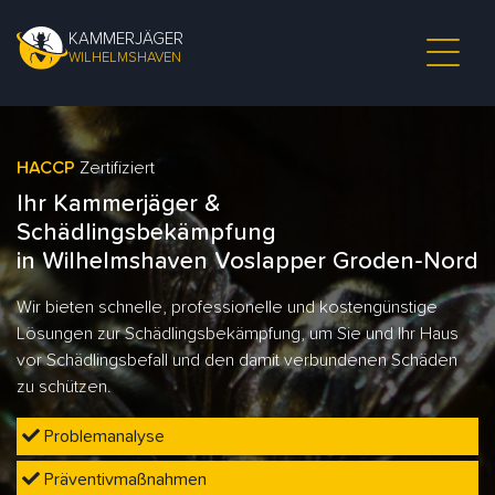
KAMMERJÄGER
WILHELMSHAVEN
HACCP
Zertifiziert
Ihr Kammerjäger &
Schädlingsbekämpfung
in Wilhelmshaven Voslapper Groden-Nord
Wir bieten schnelle, professionelle und kostengünstige
Lösungen zur Schädlingsbekämpfung, um Sie und Ihr Haus
vor Schädlingsbefall und den damit verbundenen Schäden
zu schützen.
Problemanalyse
Präventivmaßnahmen