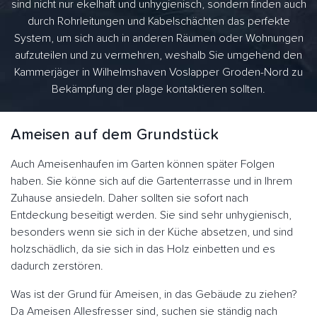
sind nicht nur ekelhaft und unhygienisch, sondern finden auch
durch Rohrleitungen und Kabelschächten das perfekte
System, um sich auch in anderen Räumen oder Wohnungen
aufzuteilen und zu vermehren, weshalb Sie umgehend den
Kammerjäger in Wilhelmshaven Voslapper Groden-Nord zu
Bekämpfung der plage kontaktieren sollten.
Ameisen auf dem Grundstück
Auch Ameisenhaufen im Garten können später Folgen
haben. Sie könne sich auf die Gartenterrasse und in Ihrem
Zuhause ansiedeln. Daher sollten sie sofort nach
Entdeckung beseitigt werden. Sie sind sehr unhygienisch,
besonders wenn sie sich in der Küche absetzen, und sind
holzschädlich, da sie sich in das Holz einbetten und es
dadurch zerstören.
Was ist der Grund für Ameisen, in das Gebäude zu ziehen?
Da Ameisen Allesfresser sind, suchen sie ständig nach