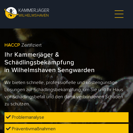
KAMMERJÄGER
WILHELMSHAVEN
HACCP
Zertifiziert
Ihr Kammerjäger &
Schädlingsbekämpfung
in Wilhelmshaven Sengwarden
Wir bieten schnelle, professionelle und kostengünstige
Lösungen zur Schädlingsbekämpfung, um Sie und Ihr Haus
vor Schädlingsbefall und den damit verbundenen Schäden
zu schützen.
Problemanalyse
Präventivmaßnahmen