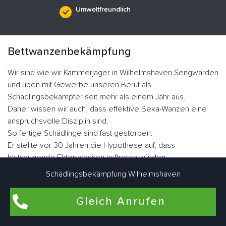
Umweltfreundlich
Bettwanzenbekämpfung
Wir sind wie wir Kammerjäger in Wilhelmshaven Sengwarden
und üben mit Gewerbe unseren Beruf als
Schädlingsbekämpfer seit mehr als einem Jahr aus.
Daher wissen wir auch, dass effektive Beka-Wanzen eine
anspruchsvolle Disziplin sind.
So fertige Schädlinge sind fast gestorben.
Er stellte vor 30 Jahren die Hypothese auf, dass
blutsaugende Ektoparasiten auftreten würden.
Heute erleben wir jedoch die rasante Ausbreitung von
Schädlingsbekämpfung Wilhelmshaven
Plattwürmern dank Resistenzen.
Die Familie der Graswanzen hat sich im Laufe der Evolution
Gleich Anrufen
sehr gut angepasst.
Er hat seine Flügel verloren, seinen Körper, was dazu