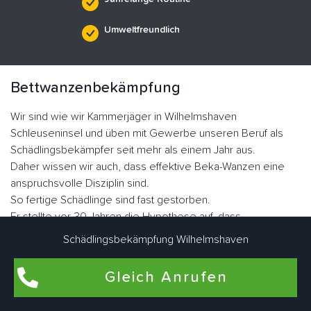
Umweltfreundlich
Bettwanzenbekämpfung
Wir sind wie wir Kammerjäger in Wilhelmshaven
Schleuseninsel und üben mit Gewerbe unseren Beruf als
Schädlingsbekämpfer seit mehr als einem Jahr aus.
Daher wissen wir auch, dass effektive Beka-Wanzen eine
anspruchsvolle Disziplin sind.
So fertige Schädlinge sind fast gestorben.
Er stellte vor 30 Jahren die Hypothese auf, dass
blutsaugende Ektoparasiten auftreten würden.
Schädlingsbekämpfung Wilhelmshaven
Heute erleben wir jedoch die rasante Ausbreitung von
Plattwürmern dank Resistenzen.
Gleich Anrufen
Die Familie der Graswanzen hat sich im Laufe der Evolution
sehr gut angepasst.