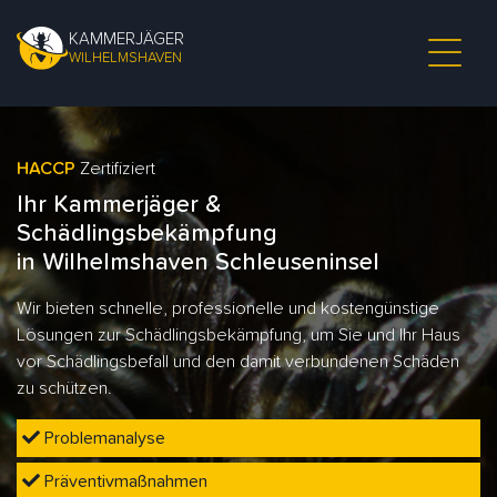
KAMMERJÄGER
WILHELMSHAVEN
HACCP
Zertifiziert
Ihr Kammerjäger &
Schädlingsbekämpfung
in Wilhelmshaven Schleuseninsel
Wir bieten schnelle, professionelle und kostengünstige
Lösungen zur Schädlingsbekämpfung, um Sie und Ihr Haus
vor Schädlingsbefall und den damit verbundenen Schäden
zu schützen.
Problemanalyse
Präventivmaßnahmen