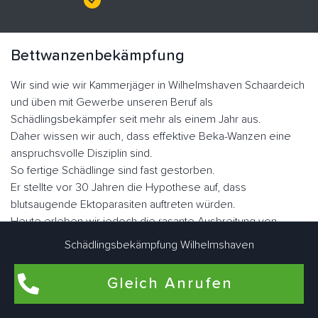
Bettwanzenbekämpfung
Wir sind wie wir Kammerjäger in Wilhelmshaven Schaardeich
und üben mit Gewerbe unseren Beruf als
Schädlingsbekämpfer seit mehr als einem Jahr aus.
Daher wissen wir auch, dass effektive Beka-Wanzen eine
anspruchsvolle Disziplin sind.
So fertige Schädlinge sind fast gestorben.
Er stellte vor 30 Jahren die Hypothese auf, dass
blutsaugende Ektoparasiten auftreten würden.
Heute erleben wir jedoch die rasante Ausbreitung von
Plattwürmern dank Resistenzen.
Schädlingsbekämpfung Wilhelmshaven
Die Familie der Graswanzen hat sich im Laufe der Evolution
sehr gut angepasst.
Gleich Anrufen
Er hat seine Flügel verloren, seinen Körper, was dazu
geführt hat, dass er sich in vielen Ecken und Winkeln