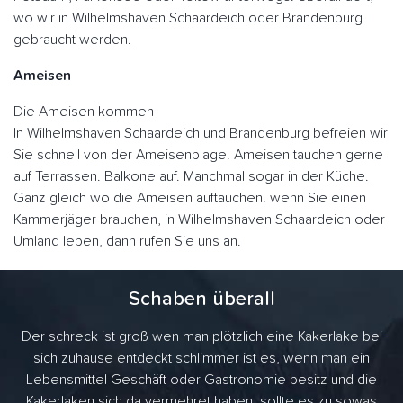
wo wir in Wilhelmshaven Schaardeich oder Brandenburg
gebraucht werden.
Ameisen
Die Ameisen kommen
In Wilhelmshaven Schaardeich und Brandenburg befreien wir
Sie schnell von der Ameisenplage. Ameisen tauchen gerne
auf Terrassen. Balkone auf. Manchmal sogar in der Küche.
Ganz gleich wo die Ameisen auftauchen. wenn Sie einen
Kammerjäger brauchen, in Wilhelmshaven Schaardeich oder
Umland leben, dann rufen Sie uns an.
Schaben überall
Der schreck ist groß wen man plötzlich eine Kakerlake bei
sich zuhause entdeckt schlimmer ist es, wenn man ein
Lebensmittel Geschäft oder Gastronomie besitz und die
Kakerlaken sich da vermehret haben, sollte es zu sowas