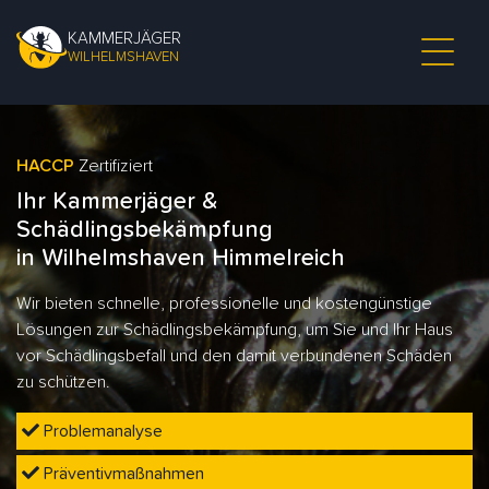
KAMMERJÄGER
WILHELMSHAVEN
HACCP
Zertifiziert
Ihr Kammerjäger &
Schädlingsbekämpfung
in Wilhelmshaven Himmelreich
Wir bieten schnelle, professionelle und kostengünstige
Lösungen zur Schädlingsbekämpfung, um Sie und Ihr Haus
vor Schädlingsbefall und den damit verbundenen Schäden
zu schützen.
Problemanalyse
Präventivmaßnahmen