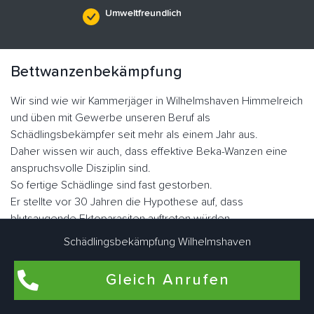
Umweltfreundlich
Bettwanzenbekämpfung
Wir sind wie wir Kammerjäger in Wilhelmshaven Himmelreich
und üben mit Gewerbe unseren Beruf als
Schädlingsbekämpfer seit mehr als einem Jahr aus.
Daher wissen wir auch, dass effektive Beka-Wanzen eine
anspruchsvolle Disziplin sind.
So fertige Schädlinge sind fast gestorben.
Er stellte vor 30 Jahren die Hypothese auf, dass
blutsaugende Ektoparasiten auftreten würden.
Heute erleben wir jedoch die rasante Ausbreitung von
Schädlingsbekämpfung Wilhelmshaven
Plattwürmern dank Resistenzen.
Die Familie der Graswanzen hat sich im Laufe der Evolution
Gleich Anrufen
sehr gut angepasst.
Er hat seine Flügel verloren, seinen Körper, was dazu