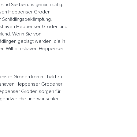
nd Sie bei uns genau richtig.
haven Heppenser Groden
er Schädlingsbekämpfung.
lmshaven Heppenser Groden und
land. Wenn Sie von
dlingen geplagt werden, die in
 den Wilhelmshaven Heppenser
penser Groden kommt bald zu
helmshaven Heppenser Grodener
Heppenser Groden sorgen für
irgendwelche unerwünschten
r