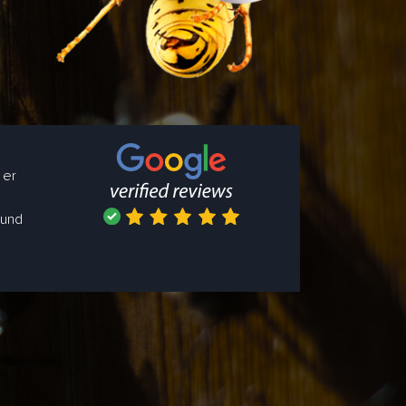
 er
 und