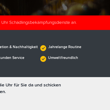
e Uhr Schädlingsbekämpfungsdienste an.
etion & Nachhaltigkeit
Jahrelange Routine
tunden Service
Umweltfreundlich
e Uhr für Sie da und schicken
en.