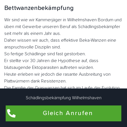
Bettwanzenbekämpfung
Wir sind wie wir Kammerjäger in Wilhelmshaven Bordum und
üben mit Gewerbe unseren Beruf als Schädlingsbekämpfer
seit mehr als einem Jahr aus.
Daher wissen wir auch, dass effektive Beka-Wanzen eine
anspruchsvolle Disziplin sind.
So fertige Schädlinge sind fast gestorben.
Er stellte vor 30 Jahren die Hypothese auf, dass
blutsaugende Ektoparasiten auftreten würden.
Heute erleben wir jedoch die rasante Ausbreitung von
Plattwürmern dank Resistenzen.
Die Familie der Graswanzen hat sich im Laufe der Evolution
sehr gut angepasst.
Schädlingsbekämpfung Wilhelmshaven
Er hat seine Flügel verloren, seinen Körper, was dazu
geführt hat, dass er sich in vielen Ecken und Winkeln
Gleich Anrufen
versteckt hat, sein Augenlicht ist verkümmert.
Nicht lectularius, daher der Name, den der Klecks malte.