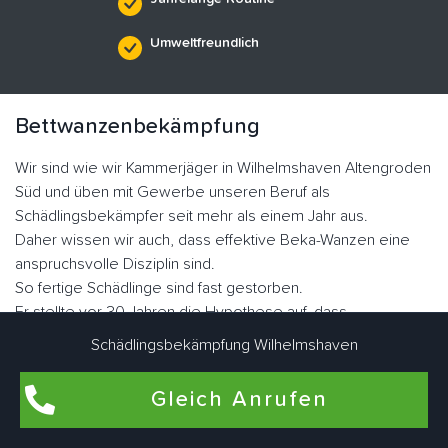
Umweltfreundlich
Bettwanzenbekämpfung
Wir sind wie wir Kammerjäger in Wilhelmshaven Altengroden
Süd und üben mit Gewerbe unseren Beruf als
Schädlingsbekämpfer seit mehr als einem Jahr aus.
Daher wissen wir auch, dass effektive Beka-Wanzen eine
anspruchsvolle Disziplin sind.
So fertige Schädlinge sind fast gestorben.
Er stellte vor 30 Jahren die Hypothese auf, dass
blutsaugende Ektoparasiten auftreten würden.
Schädlingsbekämpfung Wilhelmshaven
Heute erleben wir jedoch die rasante Ausbreitung von
Plattwürmern dank Resistenzen.
Gleich Anrufen
Die Familie der Graswanzen hat sich im Laufe der Evolution
sehr gut angepasst.