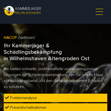
KAMMERJÄGER
WILHELMSHAVEN
HACCP
Zertifiziert
Ihr Kammerjäger &
Schädlingsbekämpfung
in Wilhelmshaven Altengroden Ost
Wir bieten schnelle, professionelle und kostengünstige
Lösungen zur Schädlingsbekämpfung, um Sie und Ihr Haus
vor Schädlingsbefall und den damit verbundenen Schäden
zu schützen.
Problemanalyse
Präventivmaßnahmen