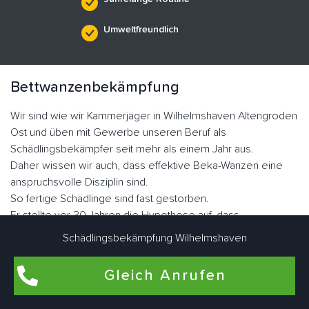
Umweltfreundlich
Bettwanzenbekämpfung
Wir sind wie wir Kammerjäger in Wilhelmshaven Altengroden
Ost und üben mit Gewerbe unseren Beruf als
Schädlingsbekämpfer seit mehr als einem Jahr aus.
Daher wissen wir auch, dass effektive Beka-Wanzen eine
anspruchsvolle Disziplin sind.
So fertige Schädlinge sind fast gestorben.
Er stellte vor 30 Jahren die Hypothese auf, dass
blutsaugende Ektoparasiten auftreten würden.
Schädlingsbekämpfung Wilhelmshaven
Heute erleben wir jedoch die rasante Ausbreitung von
Plattwürmern dank Resistenzen.
Gleich Anrufen
Die Familie der Graswanzen hat sich im Laufe der Evolution
sehr gut angepasst.